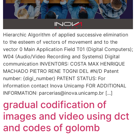
Hierarchic Algorithm of applied successive elimination
to the esteem of vectors of movement and to the
vector 0 Main Application Field T01 (Digital Computers);
W04 (Audio/Video Recording and Systems) Digital
communication INVENTORS: COSTA MAX HENRIQUE
MACHADO PIETRO RENE TOGNI DEL #N/D Patent
number: {digi_number} PATENT STATUS: For
information contact Inova Unicamp FOR ADDITIONAL
INFORMATION: parcerias@inova.unicamp.br [...]
gradual codification of
images and video using dct
and codes of golomb