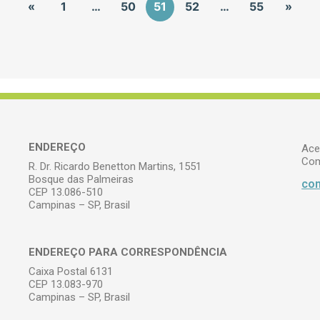
«
1
…
50
51
52
…
55
»
ENDEREÇO
Ace
Com
R. Dr. Ricardo Benetton Martins, 1551
Bosque das Palmeiras
com
CEP 13.086-510
Campinas – SP, Brasil
ENDEREÇO PARA CORRESPONDÊNCIA
Caixa Postal 6131
CEP 13.083-970
Campinas – SP, Brasil