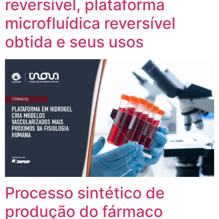
reversível, plataforma
microfluídica reversível
obtida e seus usos
Processo sintético de
produção do fármaco