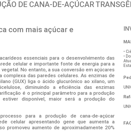
UÇÃO DE CANA-DE-AÇÚCAR TRANSGÊ
ca com mais açúcar e
IN
MA
• C
• D
sacarídeos essenciais para o desenvolvimento das
Atu
rede celular e importante fonte de energia para a
Est
a vegetal. No entanto, a sua conversão em açúcares
ura complexa das paredes celulares. As enzimas de
Ped
ilano (GUX) liga o ácido glucurônico ao xilano, um
celulose, diminuindo a eficiência das enzimas
UN
arificação é o principal parâmetro para a produção
Raf
 estiver disponível, maior será a produção do
UN
processo para a produção de cana-de-açúcar
ede celular apresentando gene que aumenta a
FA
esso promoveu aumento de aproximadamente 20%