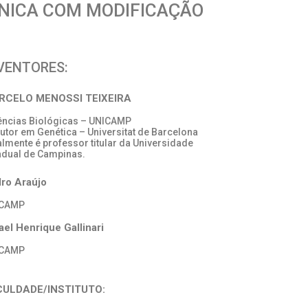
NICA COM MODIFICAÇÃO
VENTORES:
RCELO MENOSSI TEIXEIRA
iências Biológicas – UNICAMP
outor em Genética – Universitat de Barcelona
almente é professor titular da Universidade
adual de Campinas.
ro Araújo
ICAMP
ael Henrique Gallinari
ICAMP
CULDADE/INSTITUTO: