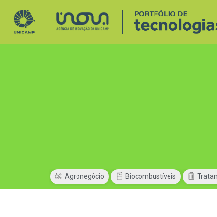
Agronegócio
Biocombustíveis
Trata