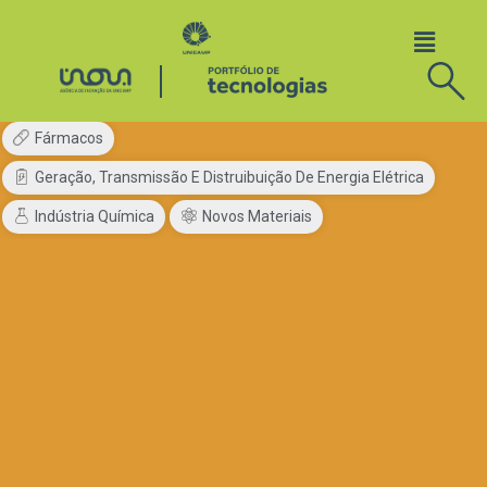
Fármacos
Geração, Transmissão E Distruibuição De Energia Elétrica
Indústria Química
Novos Materiais