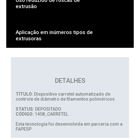
extrusão
Aplicação em inúmeros tipos de
extrusoras
DETALHES
TÍTULO:
Dispositivo carretel automatizado de
controle de diâmetro de filamentos poliméricos
STATUS:
DEPOSITADO
CÓDIGO:
1458_CARRETEL
Esta tecnologia foi desenvolvida em parceria com a
FAPESP