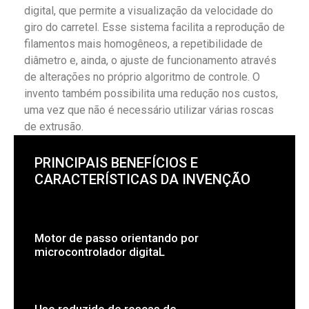
digital, que permite a visualização da velocidade do
giro do carretel. Esse sistema facilita a reprodução de
filamentos mais homogêneos, a repetibilidade de
diâmetro e, ainda, o ajuste de funcionamento através
de alterações no próprio algoritmo de controle. O
invento também possibilita uma redução nos custos,
uma vez que não é necessário utilizar várias roscas
de extrusão.
PRINCIPAIS BENEFÍCIOS E
CARACTERÍSTICAS DA INVENÇÃO
Motor de passo orientando por
microcontrolador digitaL
Uso reduzido de roscas de