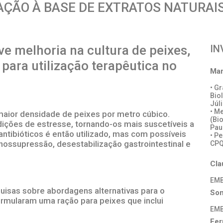
ÇÃO À BASE DE EXTRATOS NATURAIS
 melhoria na cultura de peixes,
IN
para utilização terapêutica no
Mar
• G
Bio
Júl
• M
maior densidade de peixes por metro cúbico.
(Bi
dições de estresse, tornando-os mais suscetíveis a
Pau
ntibióticos é então utilizado, mas com possíveis
• P
unossupressão, desestabilização gastrointestinal e
CP
Cla
EM
uisas sobre abordagens alternativas para o
Son
rmularam uma ração para peixes que inclui
EM
Fer