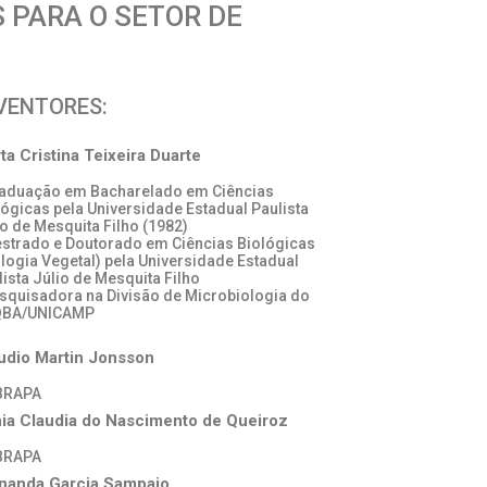
 PARA O SETOR DE
VENTORES:
ta Cristina Teixeira Duarte
raduação em Bacharelado em Ciências
lógicas pela Universidade Estadual Paulista
io de Mesquita Filho (1982)
estrado e Doutorado em Ciências Biológicas
ologia Vegetal) pela Universidade Estadual
lista Júlio de Mesquita Filho
esquisadora na Divisão de Microbiologia do
QBA/UNICAMP
udio Martin Jonsson
BRAPA
ia Claudia do Nascimento de Queiroz
BRAPA
nanda Garcia Sampaio