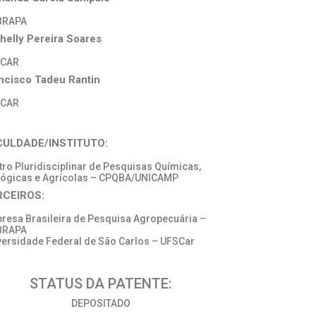
BRAPA
helly Pereira Soares
SCAR
ncisco Tadeu Rantin
SCAR
CULDADE/INSTITUTO:
tro Pluridisciplinar de Pesquisas Químicas,
lógicas e Agrícolas – CPQBA/UNICAMP
RCEIROS:
resa Brasileira de Pesquisa Agropecuária –
BRAPA
versidade Federal de São Carlos – UFSCar
STATUS DA PATENTE:
DEPOSITADO