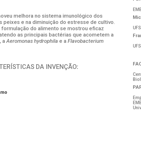
EM
omoveu melhora no sistema imunológico dos
Mic
peixes e na diminuição do estresse de cultivo.
na formulação do alimento se mostrou eficaz
UF
endo as principais bactérias que acometem a
Fra
, a
Aeromonas hydrophila
e a
Flavobacterium
UF
FA
CTERÍSTICAS DA INVENÇÃO:
Cen
Bio
PA
ramo
Emp
EM
Uni