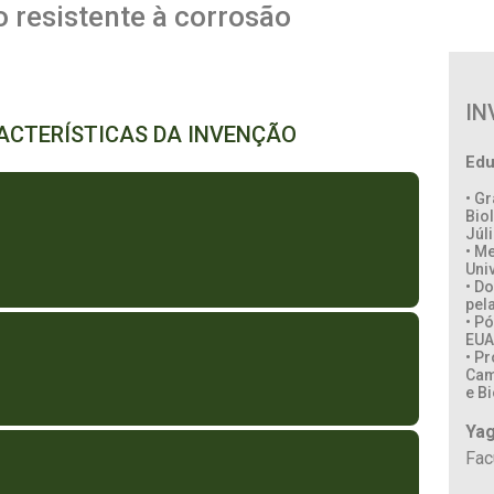
 resistente à corrosão
IN
RACTERÍSTICAS DA INVENÇÃO
Edu
• G
Bio
Júl
• M
Uni
• D
pel
• P
EUA
• P
Cam
e Bi
Yag
Fac