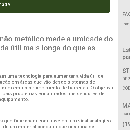
idade
FA
Ins
l não metálico mede a umidade do
ida útil mais longa do que as
Es
pa
ST
 uma tecnologia para aumentar a vida útil de
DEP
cação em áreas que vão desde sistemas de
 por exemplo o rompimento de barreiras. O objetivo
CÓD
ncipais problemas encontrados nos sensores de
 equipamento.
MA
par
os que funcionam com base em um sinal analógico
(1
as de um material condutor que costuma ser