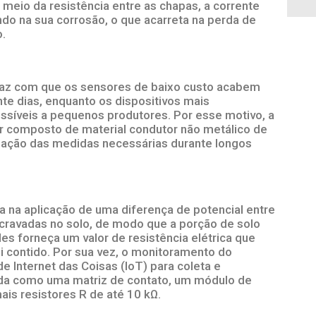
meio da resistência entre as chapas, a corrente
ndo na sua corrosão, o que acarreta na perda de
o.
 faz com que os sensores de baixo custo acabem
nte dias, enquanto os dispositivos mais
ssíveis a pequenos produtores. Por esse motivo, a
r composto de material condutor não metálico de
lização das medidas necessárias durante longos
 na aplicação de uma diferença de potencial entre
cravadas no solo, de modo que a porção de solo
s forneça um valor de resistência elétrica que
i contido. Por sua vez, o monitoramento do
 de Internet das Coisas (IoT) para coleta e
da como uma matriz de contato, um módulo de
is resistores R de até 10 kΩ.