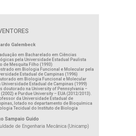
VENTORES
ardo Galembeck
raduação em Bacharelado em Ciências
lógicas pela Universidade Estadual Paulista
io de Mesquita Filho (1993)
estrado em Biologia Funcional e Molecular pela
versidade Estadual de Campinas (1996)
outorado em Biologia Funcional e Molecular
a Universidade Estadual de Campinas (1999)
ós doutorado na University of Pennsylvania –
 (2002) e Purdue University – EUA (2012/2013).
rofessor da Universidade Estadual de
pinas, lotado no departamento de Bioquímica
ologia Tecidual do Instituto de Biologia
o Sampaio Guido
uldade de Engenharia Mecânica (Unicamp)