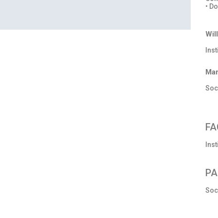
• D
Wil
Ins
Mar
Soc
FA
Ins
PA
Soc