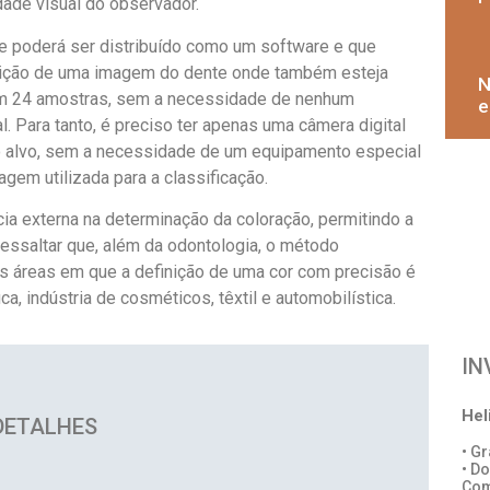
idade visual do observador.
e poderá ser distribuído como um software e que
isição de uma imagem do dente onde também esteja
N
om 24 amostras, sem a necessidade de nenhum
e
 Para tanto, é preciso ter apenas uma câmera digital
 alvo, sem a necessidade de um equipamento especial
gem utilizada para a classificação.
cia externa na determinação da coloração, permitindo a
 ressaltar que, além da odontologia, o método
s áreas em que a definição de uma cor com precisão é
ca, indústria de cosméticos, têxtil e automobilística.
IN
Hel
DETALHES
• G
• D
Com