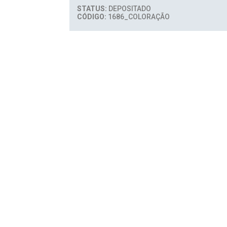
STATUS:
DEPOSITADO
CÓDIGO:
1686_COLORAÇÃO