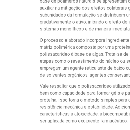
base de polímeros naturais se apresentam c
auxiliar na mitigação dos efeitos colaterais 
subunidades da formulação se distribuem uni
gradativamente o ativo, inibindo o efeito de 
sistemas monolíticos e de maneira imediata
O processo elaborado incorpora Ingrediente
matriz polimérica composta por uma proteína
polissacarídeo à base de algas. Trata-se d
etapas como o revestimento do núcleo ou se
empregam um agente reticulante de baixo cu
de solventes orgânicos, agentes conservante
Vale ressaltar que o polissacarídeo utilizad
bem como capacidade para formar géis e pa
proteína. Isso torna o método simples para 
resistência mecânica e estabilidade. Adici
características a atoxicidade, a biocompatib
ser aplicada como excipiente farmacêutico.