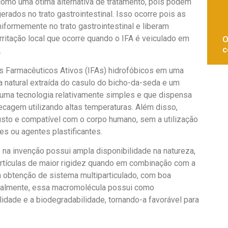
omo uma ótima alternativa de tratamento, pois podem
gerados no trato gastrointestinal. Isso ocorre pois as
formemente no trato gastrointestinal e liberam
irritação local que ocorre quando o IFA é veiculado em
O
c
.
s Farmacêuticos Ativos (IFAs) hidrofóbicos em uma
 natural extraída do casulo do bicho-da-seda e um
e uma tecnologia relativamente simples e que dispensa
cagem utilizando altas temperaturas. Além disso,
sto e compatível com o corpo humano, sem a utilização
s ou agentes plastificantes.
o na invenção possui ampla disponibilidade na natureza,
rtículas de maior rigidez quando em combinação com a
a obtenção de sistema multiparticulado, com boa
onalmente, essa macromolécula possui como
ilidade e a biodegradabilidade, tornando-a favorável para