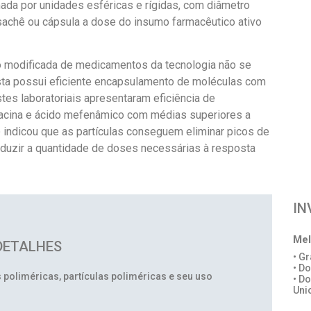
da por unidades esféricas e rígidas, com diâmetro
sachê ou cápsula a dose do insumo farmacêutico ativo
ão modificada de medicamentos da tecnologia não se
 esta possui eficiente encapsulamento de moléculas com
stes laboratoriais apresentaram eficiência de
tacina e ácido mefenâmico com médias superiores a
o
indicou que as partículas conseguem eliminar picos de
eduzir a quantidade de doses necessárias à resposta
IN
Mel
DETALHES
• G
• D
poliméricas, partículas poliméricas e seu uso
• D
Uni