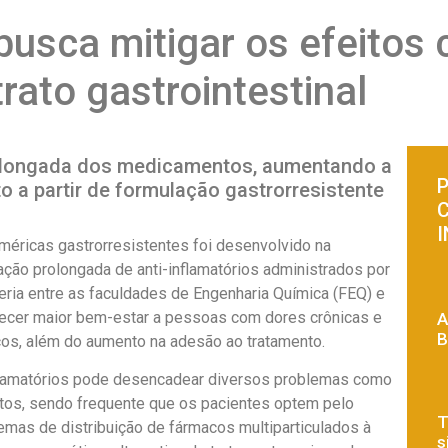
usca mitigar os efeitos c
trato gastrointestinal
rolongada dos medicamentos, aumentando a
P
 a partir de formulação gastrorresistente
méricas gastrorresistentes foi desenvolvido na
ção prolongada de anti-inflamatórios administrados por
ceria entre as faculdades de Engenharia Química (FEQ) e
recer maior bem-estar a pessoas com dores crônicas e
A
B
os, além do aumento na adesão ao tratamento.
flamatórios pode desencadear diversos problemas como
ntos, sendo frequente que os pacientes optem pelo
T
emas de distribuição de fármacos multiparticulados à
s