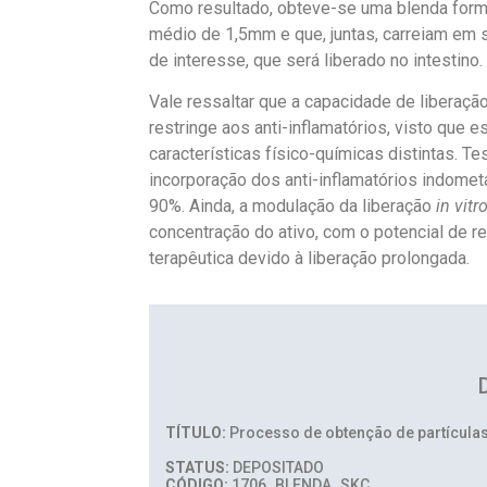
Como resultado, obteve-se uma blenda forma
médio de 1,5mm e que, juntas, carreiam em 
de interesse, que será liberado no intestino.
Vale ressaltar que a capacidade de liberaç
restringe aos anti-inflamatórios, visto que
características físico-químicas distintas. Te
incorporação dos anti-inflamatórios indome
90%. Ainda, a modulação da liberação
in vitr
concentração do ativo, com o potencial de r
terapêutica devido à liberação prolongada.
TÍTULO:
Processo de obtenção de partículas 
STATUS:
DEPOSITADO
CÓDIGO:
1706_BLENDA_SKC