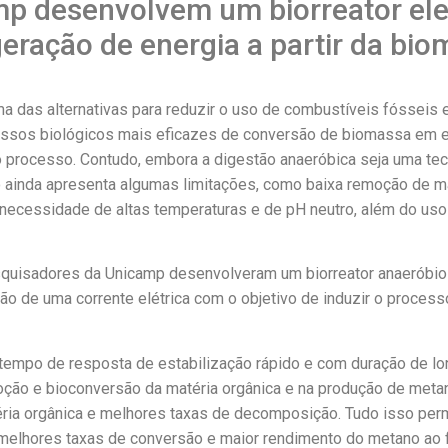
p desenvolvem um biorreator ele
geração de energia a partir da bi
ma das alternativas para reduzir o uso de combustíveis fósseis
essos biológicos mais eficazes de conversão de biomassa em e
o processo. Contudo, embora a digestão anaeróbica seja uma tec
 ainda apresenta algumas limitações, como baixa remoção de m
, necessidade de altas temperaturas e de pH neutro, além do uso
squisadores da Unicamp desenvolveram um biorreator anaeróbio
ção de uma corrente elétrica com o objetivo de induzir o process
 tempo de resposta de estabilização rápido e com duração de l
oção e bioconversão da matéria orgânica e na produção de meta
éria orgânica e melhores taxas de decomposição. Tudo isso per
 melhores taxas de conversão e maior rendimento do metano ao f