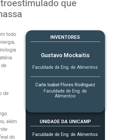
troestimulado que
omassa
 em todo
INVENTORES
nergia,
nologia
Gustavo Mockaitis
atéria
 de
Faculdade de Eng. de Alimentos
Carla Isabel Flores Rodriguez
Faculdade de Eng. de
o de
Alimentos
ongo
no, além
UNIDADE DA UNICAMP
mite
Faculdade de Eng. de Alimentos
inal do