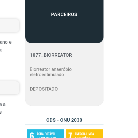
PARCEIROS
tano e
re
1877_BIORREATOR
Biorreator anaeróbio
eletroestimulado
DEPOSITADO
a a
e
ODS - ONU 2030