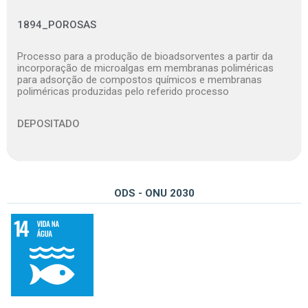
1894_POROSAS
Processo para a produção de bioadsorventes a partir da
incorporação de microalgas em membranas poliméricas
para adsorção de compostos químicos e membranas
poliméricas produzidas pelo referido processo
DEPOSITADO
ODS - ONU 2030
14 – Conservação e uso sustentável dos oceanos, dos mares e dos recursos marinhos para o desenvolvimento sustentável