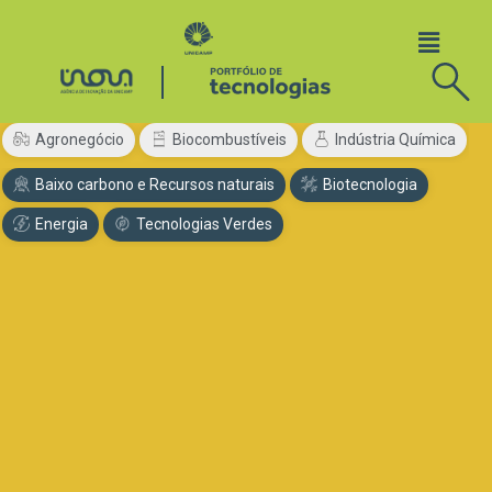
Agronegócio
Biocombustíveis
Indústria Química
Baixo carbono e Recursos naturais
Biotecnologia
Energia
Tecnologias Verdes