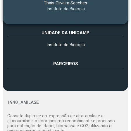
Thais Oliveira Secches
Instituto de Biologia
UNIDADE DA UNICAMP
Instituto de Biologia
PARCEIROS
1940_AMILASE
Cassete duplo de co-expressão de alfa-amilase e
glucoamilase, microrganismo recombinante e processo
para obtenção de etanol, biomassa e CO2 utilizando o
microrganismo recombinante