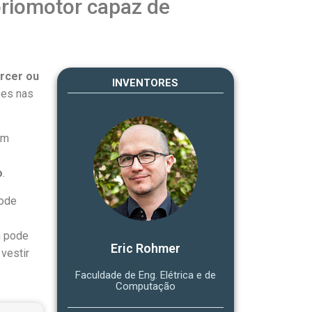
riomotor capaz de
orcer ou
INVENTORES
ões nas
um
o
.
pode
m pode
Eric Rohmer
 vestir
Faculdade de Eng. Elétrica e de
Computação