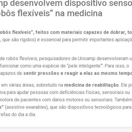
p desenvolvem dispositivo senso
bôs flexíveis” na medicina
robôs flexíveis”, feitos com materiais capazes de dobrar, t
 que são rígidos) é essencial para permitir importantes aplicaç
 de robôs flexíveis, pesquisadores da Unicamp desenvolveram 
 funcionar como uma espécie de “pele inteligente
“
. Para isso, o
 capazes de
sentir pressões e reagir a elas ao mesmo temp
 em várias áreas, sobretudo na
medicina de reabilitação
. Ele 
iva para ajudar pessoas com deficiências físicas, sensoriais ou
io-motora de pacientes com danos motores ou sensoriais. També
s”
(
assistive wearables
), que são dispositivos tecnológicos para
refas do dia a dia.