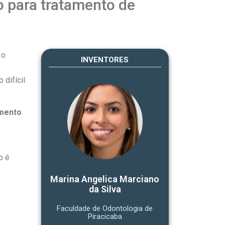
 para tratamento de
 o
INVENTORES
difícil
mento
o é
Marina Angelica Marciano
da Silva
Faculdade de Odontologia de
Piracicaba