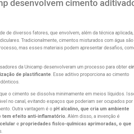
p desenvolvem cimento aditivado
 de diversos fatores, que envolvem, além da técnica aplicada,
radiculares. Tradicionalmente, cimentos misturados com água são
rocesso, mas esses materiais podem apresentar desafios, como 
quisadores da Unicamp desenvolveram um processo para obter
ci
lização de plastificante
. Esse aditivo proporciona ao cimento
dônticos.
 que o cimento se dissolva minimamente em meios líquidos. Iss
ável no canal, evitando espaços que poderiam ser ocupados por
ento. Outra vantagem é o
pH alcalino, que cria um ambiente
tem efeito anti-inflamatório.
Além disso, a invenção é
celular
e
propriedades fisíco-químicas aprimoradas, o que
s.