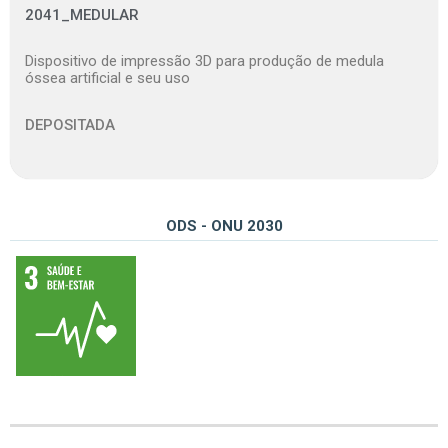
2041_MEDULAR
Dispositivo de impressão 3D para produção de medula
óssea artificial e seu uso
DEPOSITADA
ODS - ONU 2030
03 – Assegurar uma vida saudável e promover o bem-estar para todos, em todas as idades