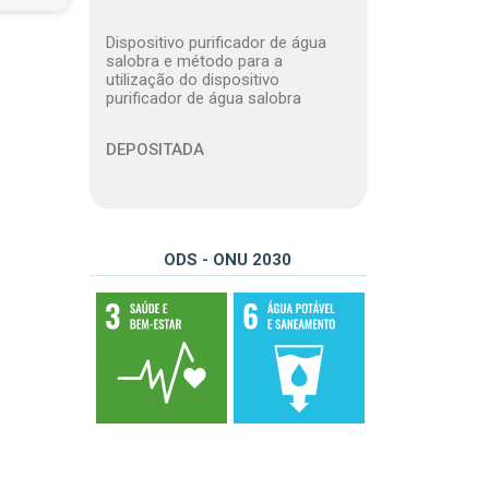
Dispositivo purificador de água
salobra e método para a
utilização do dispositivo
purificador de água salobra
DEPOSITADA
ODS - ONU 2030
03 – Assegurar uma vida saudável e promover o bem-estar para todos, em todas as idades
06 – Assegurar a disponibilidade e gestão sustentável da água e saneamento para todos