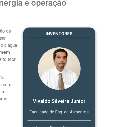
nergia e operação
ção de
INVENTORES
sar
so à água
omem
lto teor
de
es com
 a
esmo
Vivaldo Silveira Junior
Faculdade de Eng. de Alimentos