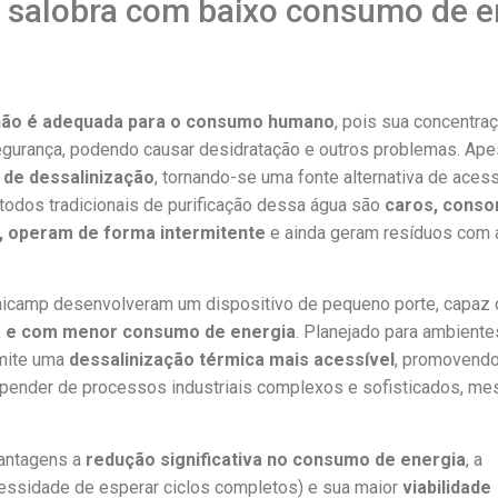
a salobra com baixo consumo de e
não é adequada para o consumo humano
, pois sua concentra
segurança, podendo causar desidratação e outros problemas. Ape
 de dessalinização
, tornando-se uma fonte alternativa de aces
todos tradicionais de purificação dessa água são
caros, cons
a, operam de forma intermitente
e ainda geram resíduos com a
icamp desenvolveram um dispositivo de pequeno porte, capaz 
nua e com menor consumo de energia
. Planejado para ambient
rmite uma
dessalinização térmica mais acessível
, promovendo
ender de processos industriais complexos e sofisticados, m
vantagens a
redução significativa no consumo de energia
, a
ssidade de esperar ciclos completos) e sua maior
viabilidade