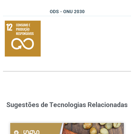
ODS - ONU 2030
12 – Assegurar padrões de produção e de consumo sustentáveis
Sugestões de Tecnologias Relacionadas