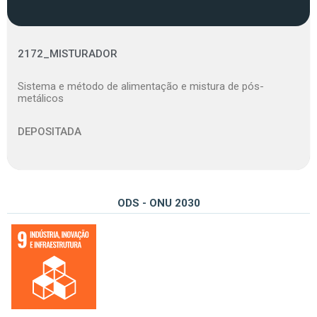
2172_MISTURADOR
Sistema e método de alimentação e mistura de pós-
metálicos
DEPOSITADA
ODS - ONU 2030
09 – Construir infraestruturas resilientes, promover a industrialização inclusiva e sustentável e fomentar a inovação