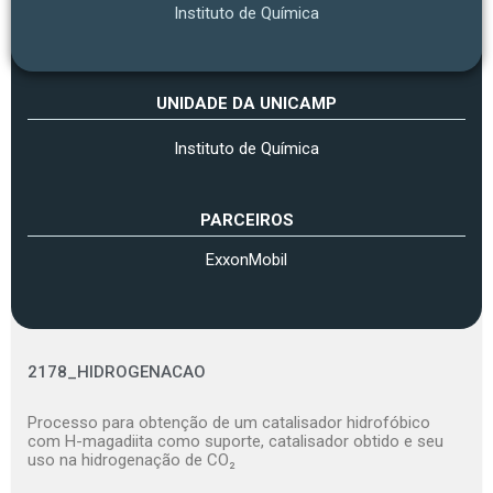
Instituto de Química
UNIDADE DA UNICAMP
Instituto de Química
PARCEIROS
ExxonMobil
2178_HIDROGENACAO
Processo para obtenção de um catalisador hidrofóbico
com H-magadiita como suporte, catalisador obtido e seu
uso na hidrogenação de CO₂