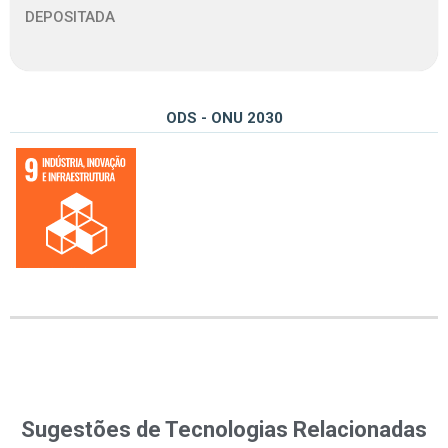
DEPOSITADA
ODS - ONU 2030
09 – Construir infraestruturas resilientes, promover a industrialização inclusiva e sustentável e fomentar a inovação
Sugestões de Tecnologias Relacionadas