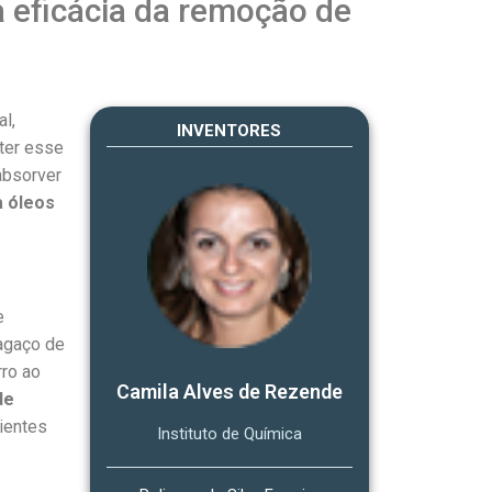
 eficácia da remoção de
l,
INVENTORES
nter esse
absorver
a óleos
e
agaço de
rro ao
Camila Alves de Rezende
de
ientes
Instituto de Química