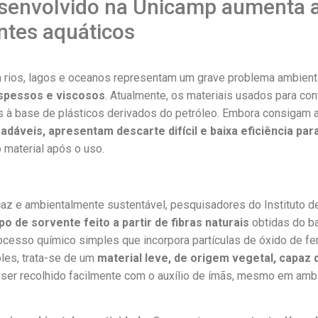
esenvolvido na Unicamp aumenta a
ntes aquáticos
rios, lagos e oceanos representam um grave problema ambienta
spessos e viscosos
. Atualmente, os materiais usados para co
os à base de plásticos derivados do petróleo. Embora consigam 
adáveis, apresentam descarte difícil e baixa eficiência par
o material após o uso.
az e ambientalmente sustentável, pesquisadores do Instituto d
po de sorvente feito a partir de fibras naturais
obtidas do b
cesso químico simples que incorpora partículas de óxido de fe
les, trata-se de um
material leve, de origem vegetal, capaz 
ser recolhido facilmente com o auxílio de ímãs, mesmo em amb