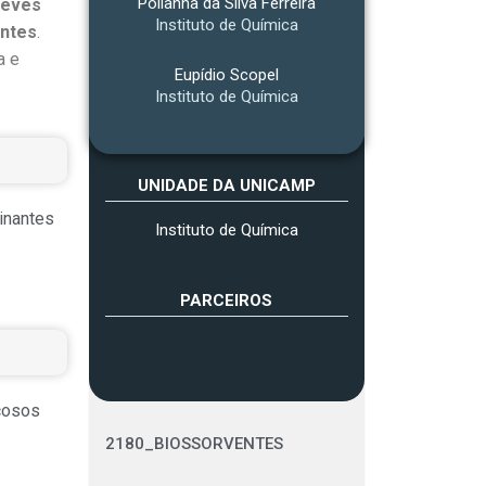
Polianna da Silva Ferreira
leves
Instituto de Química
antes
.
a e
Eupídio Scopel
Instituto de Química
UNIDADE DA UNICAMP
inantes
Instituto de Química
PARCEIROS
scosos
2180_BIOSSORVENTES