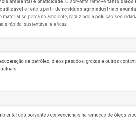
ncia ambiental e praticidade
. O sorvente remove
tanto óleos 
utilizável
e feito a partir de
resíduos agroindustriais abund
o material se perca no ambiente, reduzindo a poluição secundári
is rápida, sustentável e eficaz.
recuperação de petróleo, óleos pesados, graxas e outros contam
ustriais.
 ambiental dos sorventes convencionais na remoção de óleos vi