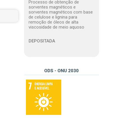
Processo de obtenção de
sorventes magnéticos e
sorventes magnéticos com base
de celulose e lignina para
remoção de óleos de alta
viscosidade de meio aquoso
DEPOSITADA
ODS - ONU 2030
07 – Assegurar o acesso confiável, sustentável, moderno e a preço acessível à energia para todos