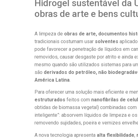
Hidrogel sustentável da 
obras de arte e bens cult
A limpeza de
obras de arte, documentos hist
tradicionais costumam usar
solventes
aplicado
pode favorecer a penetração de líquidos em cam
removidos, causar desgaste por atrito e ainda 
mesmo quando são utilizados sistemas para uma
são
derivados do petróleo, não biodegradá
América Latina
.
Para oferecer uma solução mais eficiente e m
estruturados
feitos com
nanofibrilas de celu
obtidas de biomassa vegetal) combinadas com
inteligente”: absorvem líquidos de limpeza e os
removendo sujidades, poeira e vernizes envelhe
A nova tecnologia apresenta
alta flexibilidade
,