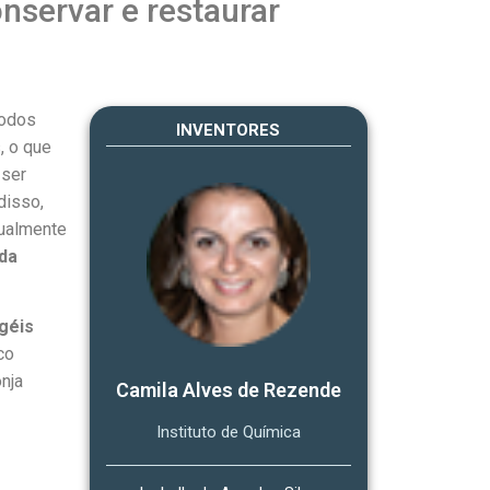
nservar e restaurar
todos
INVENTORES
, o que
 ser
disso,
tualmente
da
géis
co
nja
Camila Alves de Rezende
Instituto de Química