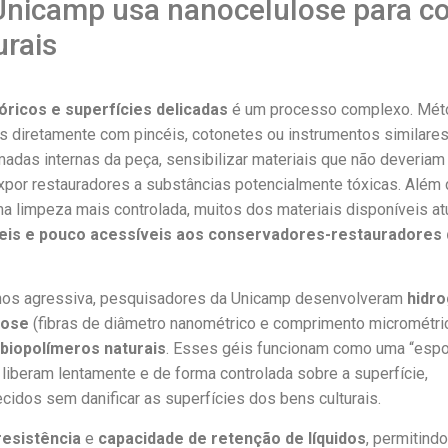
Unicamp usa nanocelulose para co
urais
óricos e superfícies delicadas
é um processo complexo. Mé
s diretamente com pincéis, cotonetes ou instrumentos similares
adas internas da peça, sensibilizar materiais que não deveriam
expor restauradores a substâncias potencialmente tóxicas. Além 
 limpeza mais controlada, muitos dos materiais disponíveis a
veis e pouco acessíveis aos conservadores-restauradores 
enos agressiva, pesquisadores da Unicamp desenvolveram
hidro
lose
(fibras de diâmetro nanométrico e comprimento micrométri
biopolímeros naturais
. Esses géis funcionam como uma “espo
 liberam lentamente e de forma controlada sobre a superfície,
cidos sem danificar as superfícies dos bens culturais.
resistência
e
capacidade de retenção de líquidos
, permitindo