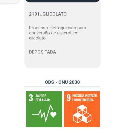
2191_GLICOLATO
Processo eletroquímico para
conversão de glicerol em
glicolato
DEPOSITADA
ODS - ONU 2030
03 – Assegurar uma vida saudável e promover o bem-estar para todos, em todas as idades
09 – Construir infraestruturas resilientes, promover a industrialização inclusiva e sustentável e fomentar a inovação