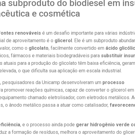
a subproduto do biodiesel em ins
acêutica e cosmética
fontes renováveis
é um desafio importante para várias indústri
ial de aproveitamento é o
glicerol
. Ele é um subproduto abunda
 valor, como o
glicolato
, facilmente convertido em
ácido glicóli
cos, fármacos e materiais biodegradáveis para
substituir ins
s atuais para a produção do glicolato têm baixa eficiência, gera
vada, o que dificulta sua aplicação em escala industrial.
o, pesquisadores da Unicamp desenvolveram um
processo
para promover reações químicas, capaz de converter o glicerol em 
 equipamento chamado eletrolisador, com eletrodos metálicos. A
, o ânodo metálico passa a atuar como catalisador,
favorecen
eficiência
, e o processo ainda pode
gerar hidrogênio verde 
eduz a formação de resíduos, melhora o aproveitamento do glicer