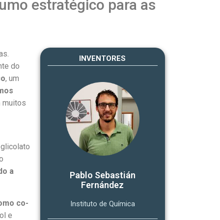
umo estratégico para as
as.
INVENTORES
nte do
co
, um
umos
m muitos
glicolato
o
do a
Pablo Sebastián
Fernández
como co-
Instituto de Química
ol e