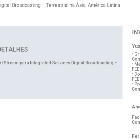
gital Broadcasting – Terrestrial na Ásia, América Latina
IN
Yuz
DETALHES
• G
Com
Stream para Integrated Services Digital Broadcasting –
• M
FEE
• D
FEE
• P
Com
Ana
Fac
Com
Fer