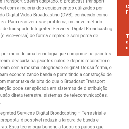
de Transport Stream adaptado, o Broadcast Transport
C
ível com a maioria dos equipamentos utilizados por
F
 do Digital Video Broadcasting (DVB), conhecido como
ytes. Para resolver esse problema, um novo método
 de transporte Integrated Services Digital Broadcasting
ng (e vice-versa) de forma simples e sem perda de
T
a
m
te por meio de uma tecnologia que comprime os pacotes
ream, descarta os pacotes nulos e depois reconstrói o
ream com a mesma integridade original. Dessa forma, é
Stream economizando banda e permitindo a construção de
om menor taxa de bits do que o Broadcast Transport
nvenção pode ser aplicada em sistemas de distribuição
odifusão direta terrestre, sistemas de telecomunicações,
.
egrated Services Digital Broadcasting – Terrestrial e
proposta, é possível reduzir a largura de banda e
soras. Essa tecnologia beneficia todos os países que