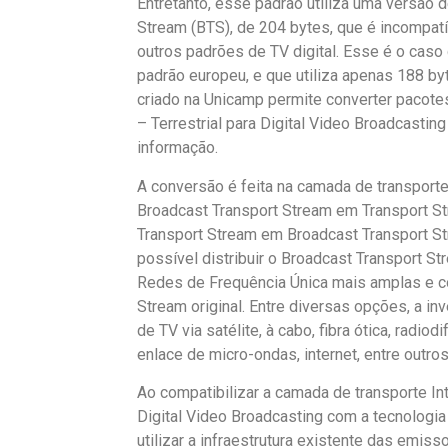
Entretanto, esse padrão utiliza uma versão 
Stream (BTS), de 204 bytes, que é incompat
outros padrões de TV digital. Esse é o caso
padrão europeu, e que utiliza apenas 188 b
criado na Unicamp permite converter pacotes
– Terrestrial para Digital Video Broadcasti
informação.
A conversão é feita na camada de transpor
Broadcast Transport Stream em Transport St
Transport Stream em Broadcast Transport St
possível distribuir o Broadcast Transport 
Redes de Frequência Única mais amplas e c
Stream original. Entre diversas opções, a i
de TV via satélite, à cabo, fibra ótica, radi
enlace de micro-ondas, internet, entre outros
Ao compatibilizar a camada de transporte Int
Digital Video Broadcasting com a tecnologia 
utilizar a infraestrutura existente das emis