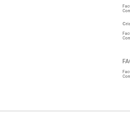
Fac
Com
Cri
Fac
Com
FA
Fac
Com