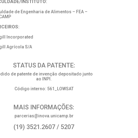
CULDADE/INSTITUTO:
uldade de Engenharia de Alimentos – FEA –
ICAMP
RCEIROS:
gill Incorporated
gill Agrícola S/A
STATUS DA PATENTE:
dido de patente de invenção depositado junto
ao INPI.
Código interno: 561_LOWSAT
MAIS INFORMAÇÕES:
parcerias@inova.unicamp.br
(19) 3521.2607 / 5207