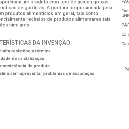
roporciona um produto com teor de ácidos graxos
FA
ísticas de gorduras. A gordura proporcionada pela
Fac
m produtos alimentícios em geral, tais como
UN
encialmente recheios de produtos alimentares tais
tos similares.
PA
Car
CTERÍSTICAS DA INVENÇÃO:
Car
 alta resistência térmica
idade de cristalização
consistência do produto
Pe
talina sem apresentar problemas de exsudação