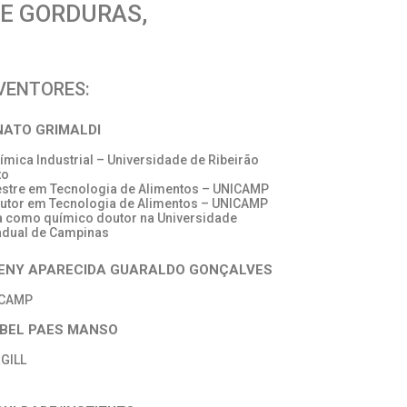
E GORDURAS,
VENTORES:
NATO GRIMALDI
uímica Industrial – Universidade de Ribeirão
to
estre em Tecnologia de Alimentos – UNICAMP
outor em Tecnologia de Alimentos – UNICAMP
a como químico doutor na Universidade
adual de Campinas
RENY APARECIDA GUARALDO GONÇALVES
ICAMP
ABEL PAES MANSO
GILL