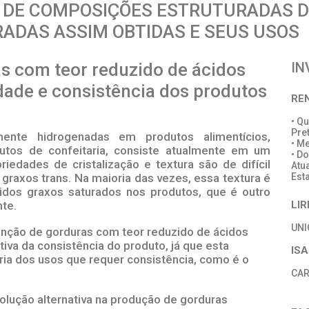
 DE COMPOSIÇÕES ESTRUTURADAS D
ADAS ASSIM OBTIDAS E SEUS USOS
s com teor reduzido de ácidos
IN
dade e consistência dos produtos
RE
• Q
Pre
mente hidrogenadas em produtos alimentícios,
• M
utos de confeitaria, consiste atualmente em um
• D
iedades de cristalização e textura são de difícil
Atu
graxos trans. Na maioria das vezes, essa textura é
Est
idos graxos saturados nos produtos, que é outro
te.
LI
UN
nção de gorduras com teor reduzido de ácidos
iva da consistência do produto, já que esta
IS
oria dos usos que requer consistência, como é o
CAR
olução alternativa na produção de gorduras