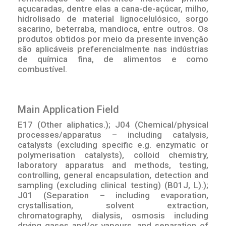
açucaradas, dentre elas a cana-de-açúcar, milho,
hidrolisado de material lignocelulósico, sorgo
sacarino, beterraba, mandioca, entre outros. Os
produtos obtidos por meio da presente invenção
são aplicáveis preferencialmente nas indústrias
de química fina, de alimentos e como
combustível.
Main Application Field
E17 (Other aliphatics.); J04 (Chemical/physical
processes/apparatus – including catalysis,
catalysts (excluding specific e.g. enzymatic or
polymerisation catalysts), colloid chemistry,
laboratory apparatus and methods, testing,
controlling, general encapsulation, detection and
sampling (excluding clinical testing) (B01J, L).);
J01 (Separation – including evaporation,
crystallisation, solvent extraction,
chromatography, dialysis, osmosis including
drying gases and/or vapours, and separation of