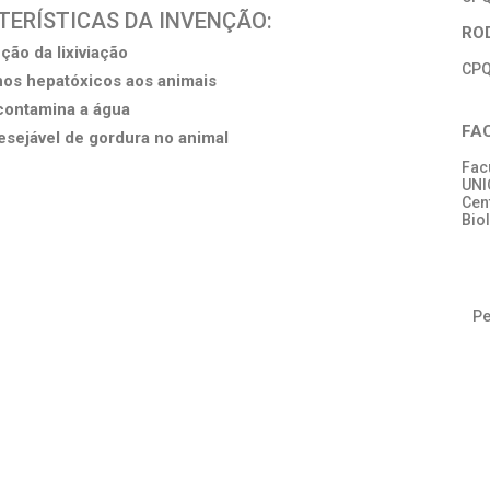
CTERÍSTICAS DA INVENÇÃO:
RO
ção da lixiviação
CPQ
os hepatóxicos aos animais
contamina a água
FA
esejável de gordura no animal
Fac
UN
Cen
Bio
Pe