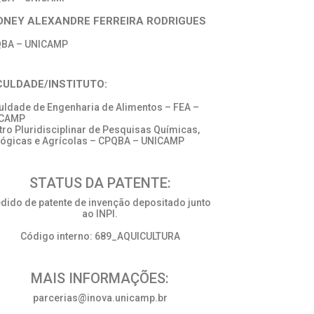
DNEY ALEXANDRE FERREIRA RODRIGUES
BA – UNICAMP
CULDADE/INSTITUTO:
uldade de Engenharia de Alimentos – FEA –
ICAMP
tro Pluridisciplinar de Pesquisas Químicas,
lógicas e Agrícolas – CPQBA – UNICAMP
STATUS DA PATENTE:
dido de patente de invenção depositado junto
ao INPI.
Código interno: 689_AQUICULTURA
MAIS INFORMAÇÕES:
parcerias@inova.unicamp.br