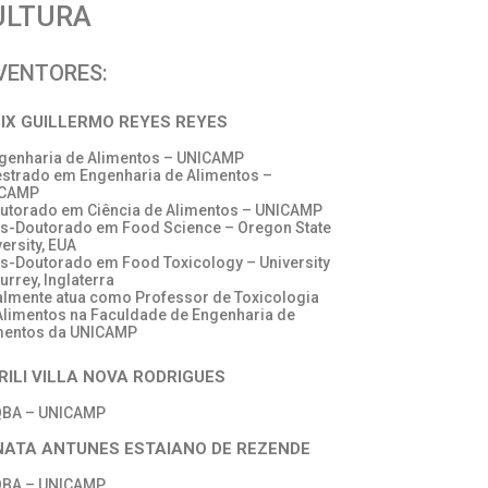
ULTURA
VENTORES:
LIX GUILLERMO REYES REYES
ngenharia de Alimentos – UNICAMP
estrado em Engenharia de Alimentos –
ICAMP
outorado em Ciência de Alimentos – UNICAMP
ós-Doutorado em Food Science – Oregon State
ersity, EUA
ós-Doutorado em Food Toxicology – University
urrey, Inglaterra
almente atua como Professor de Toxicologia
Alimentos na Faculdade de Engenharia de
mentos da UNICAMP
RILI VILLA NOVA RODRIGUES
BA – UNICAMP
NATA ANTUNES ESTAIANO DE REZENDE
BA – UNICAMP