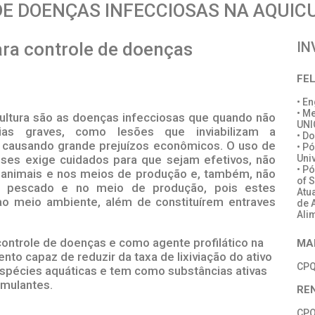
E DOENÇAS INFECCIOSAS NA AQUIC
ara controle de doenças
IN
a
FE
• E
• M
cultura são as doenças infecciosas que quando não
UN
ias graves, como lesões que inviabilizam a
• D
, causando grande prejuízos econômicos. O uso de
• P
oses exige cuidados para que sejam efetivos, não
Univ
• P
 animais e nos meios de produção e, também, não
of S
 pescado e no meio de produção, pois estes
Atu
o meio ambiente, além de constituírem entraves
de 
Ali
 controle de doenças e como agente profilático na
MA
nto capaz de reduzir da taxa de lixiviação do ativo
CPQ
espécies aquáticas e tem como substâncias ativas
imulantes.
RE
CPQ