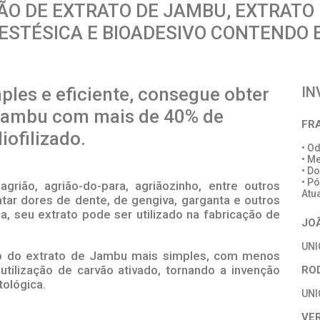
ÃO DE EXTRATO DE JAMBU, EXTRATO
ESTÉSICA E BIOADESIVO CONTENDO 
ples e eficiente, consegue obter
IN
 Jambu com mais de 40% de
FR
liofilizado.
• O
• M
• D
• P
rião, agrião-do-para, agriãozinho, entre outros
Atu
tar dores de dente, de gengiva, garganta e outros
a, seu extrato pode ser utilizado na fabricação de
JO
UN
ão do extrato de Jambu mais simples, com menos
tilização de carvão ativado, tornando a invenção
RO
tológica.
UN
VE