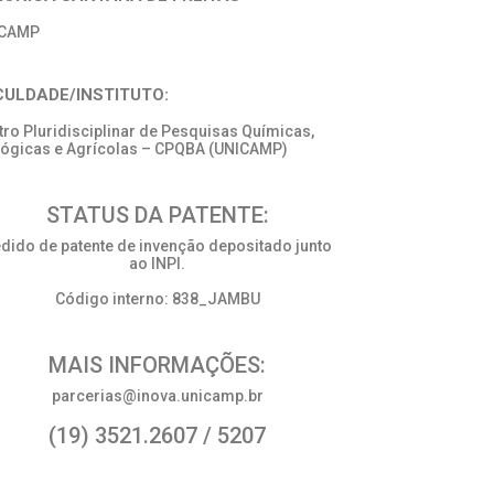
ICAMP
CULDADE/INSTITUTO:
tro Pluridisciplinar de Pesquisas Químicas,
lógicas e Agrícolas – CPQBA (UNICAMP)
STATUS DA PATENTE:
dido de patente de invenção depositado junto
ao INPI.
Código interno: 838_JAMBU
MAIS INFORMAÇÕES:
parcerias@inova.unicamp.br
(19) 3521.2607 / 5207