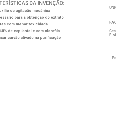
CTERÍSTICAS DA INVENÇÃO:
UN
xílio de agitação mecânica
ssário para a obtenção do extrato
FA
tes com menor toxicidade
40% de espilantol e sem clorofila
Cen
Bio
sar carvão ativado na purificação
Pe