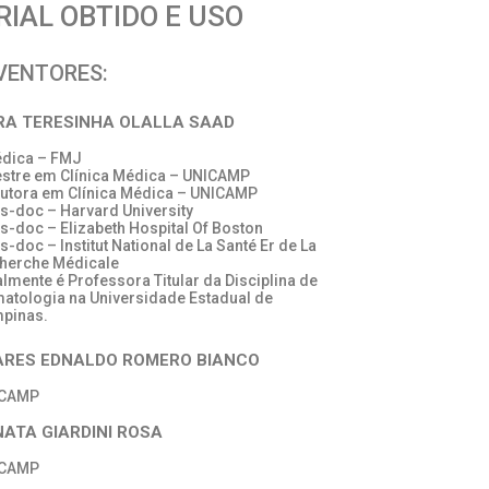
IAL OBTIDO E USO
VENTORES:
RA TERESINHA OLALLA SAAD
édica – FMJ
estre em Clínica Médica – UNICAMP
outora em Clínica Médica – UNICAMP
ós-doc – Harvard University
ós-doc – Elizabeth Hospital Of Boston
s-doc – Institut National de La Santé Er de La
herche Médicale
almente é Professora Titular da Disciplina de
atologia na Universidade Estadual de
pinas.
ARES EDNALDO ROMERO BIANCO
ICAMP
NATA GIARDINI ROSA
ICAMP