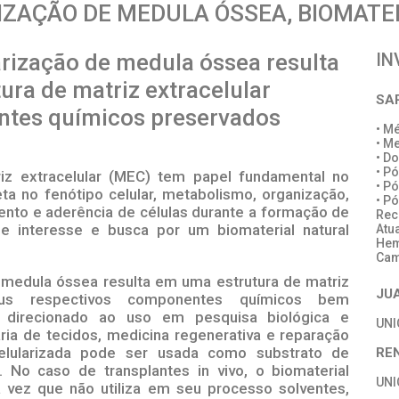
ZAÇÃO DE MEDULA ÓSSEA, BIOMATER
rização de medula óssea resulta
IN
ura de matriz extracelular
SA
ntes químicos preservados
• M
• M
• D
• P
iz extracelular (MEC) tem papel fundamental no
• P
eta no fenótipo celular, metabolismo, organização,
• Pó
mento e aderência de células durante a formação de
Rec
e interesse e busca por um biomaterial natural
Atu
Hem
Cam
medula óssea resulta em uma estrutura de matriz
JU
seus respectivos componentes químicos bem
é direcionado ao uso em pesquisa biológica e
UN
ia de tecidos, medicina regenerativa e reparação
celularizada pode ser usada como substrato de
RE
o. No caso de transplantes in vivo, o biomaterial
UN
 vez que não utiliza em seu processo solventes,