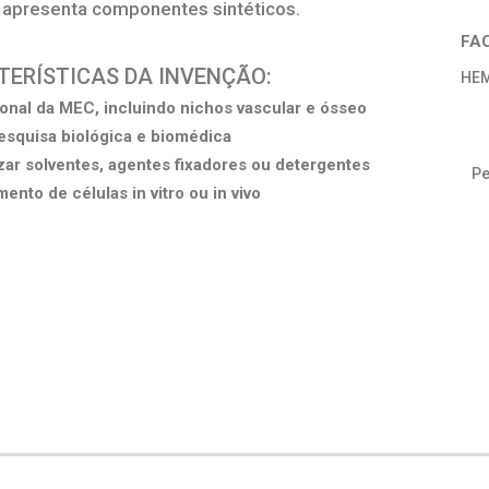
 apresenta componentes sintéticos.
FA
CTERÍSTICAS DA INVENÇÃO:
HEM
ional da MEC, incluindo nichos vascular e ósseo
pesquisa biológica e biomédica
izar solventes, agentes fixadores ou detergentes
Pe
ento de células in vitro ou in vivo