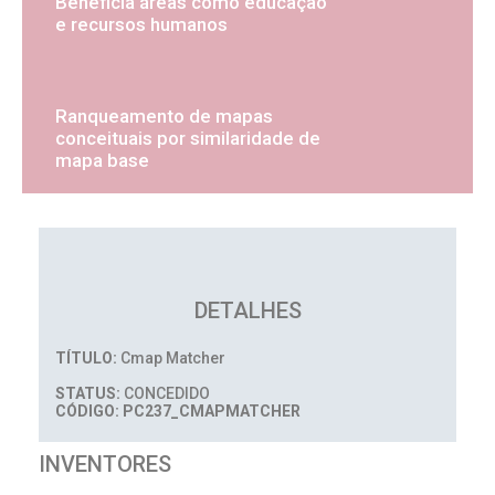
Beneficia áreas como educação
e recursos humanos
Ranqueamento de mapas
conceituais por similaridade de
mapa base
DETALHES
TÍTULO:
Cmap Matcher
STATUS:
CONCEDIDO
CÓDIGO: PC237_CMAPMATCHER
INVENTORES