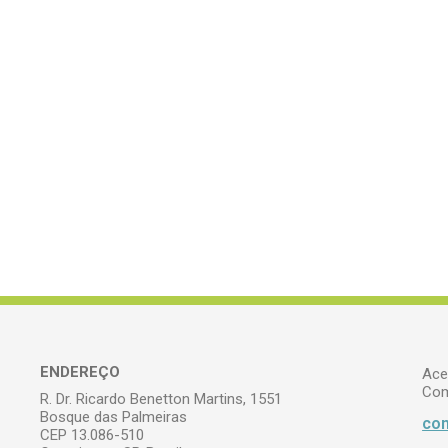
ENDEREÇO
Ace
Com
R. Dr. Ricardo Benetton Martins, 1551
Bosque das Palmeiras
com
CEP 13.086-510