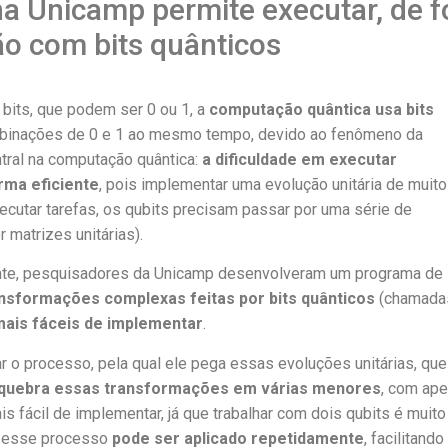
a Unicamp permite executar, de f
o com bits quânticos
bits, que podem ser 0 ou 1, a
computação quântica usa bits
binações de 0 e 1 ao mesmo tempo, devido ao fenômeno da
ntral na computação quântica:
a dificuldade em executar
rma eficiente
, pois implementar uma evolução unitária de muito
xecutar tarefas, os qubits precisam passar por uma série de
matrizes unitárias).
iente, pesquisadores da Unicamp desenvolveram um programa de
nsformações complexas feitas por bits quânticos
(chamada
ais fáceis de implementar
.
r o processo, pela qual ele pega essas evoluções unitárias, que
quebra essas transformações em várias menores
, com ap
is fácil de implementar, já que trabalhar com dois qubits é muit
E esse processo
pode ser aplicado repetidamente
, facilitando