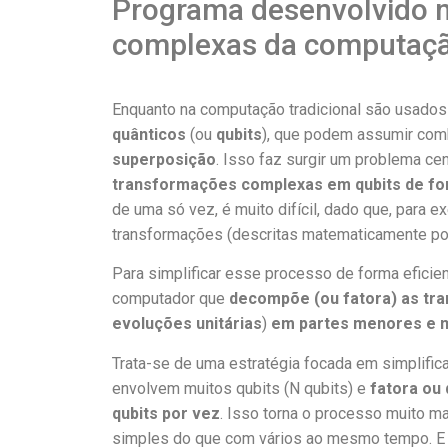
Programa desenvolvido n
complexas da computaçã
Enquanto na computação tradicional são usados 
quânticos
(ou
qubits
), que podem assumir com
superposição
. Isso faz surgir um problema ce
transformações complexas em qubits de fo
de uma só vez, é muito difícil, dado que, para e
transformações (descritas matematicamente por 
Para simplificar esse processo de forma efic
computador que
decompõe (ou fatora) as tra
evoluções unitárias
)
em partes menores e m
Trata-se de uma estratégia focada em simplifica
envolvem muitos qubits (N qubits) e
fatora
ou 
qubits por vez
. Isso torna o processo muito ma
simples do que com vários ao mesmo tempo. 