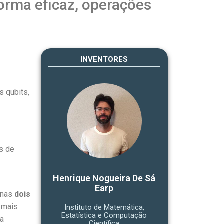
orma eficaz, operações
INVENTORES
s qubits,
s de
Henrique Nogueira De Sá
Earp
enas
dois
o mais
Instituto de Matemática,
Estatística e Computação
 a
Científica