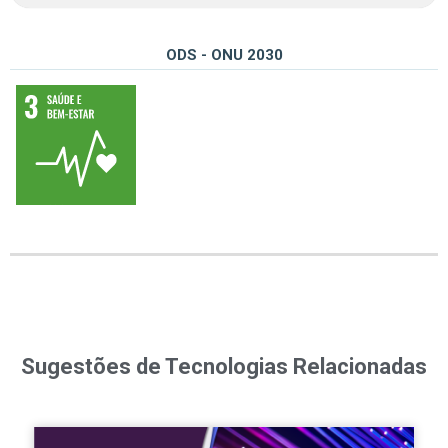
ODS - ONU 2030
03 – Assegurar uma vida saudável e promover o bem-estar para todos, em todas as idades
Sugestões de Tecnologias Relacionadas