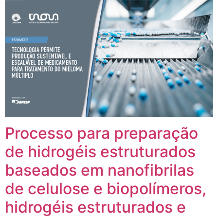
Processo para preparação
de hidrogéis estruturados
baseados em nanofibrilas
de celulose e biopolímeros,
hidrogéis estruturados e