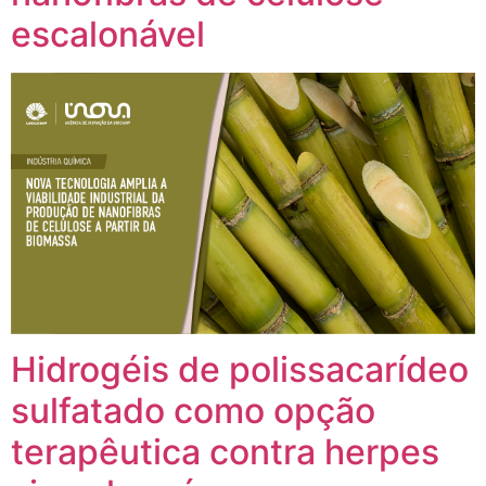
escalonável
Hidrogéis de polissacarídeo
sulfatado como opção
terapêutica contra herpes