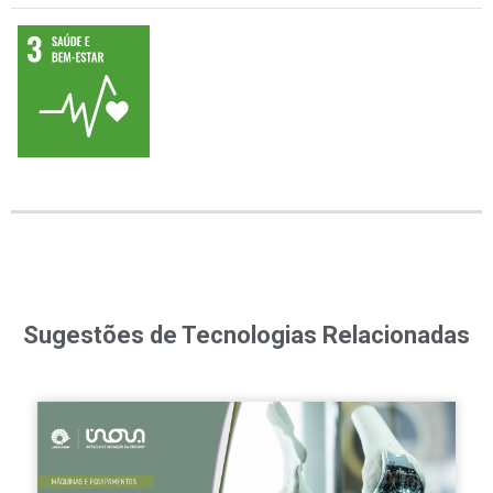
03 – Assegurar uma vida saudável e promover o bem-estar para todos, em todas as idades
Sugestões de Tecnologias Relacionadas